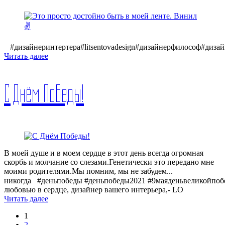
⠀#дизайнеринтертера#litsentovadesign#дизайнерфилософ#диз
Читать далее
С Днём Победы!
В моей душе и в моем сердце в этот день всегда огромная
скорбь и молчание со слезами.Генетически это передано мне
моими родителями.Мы помним, мы не забудем...
никогда⠀#деньпобеды #деньпобеды2021 #9маяденьвеликойпоб
любовью в сердце, дизайнер вашего интерьера,- LO
Читать далее
1
2