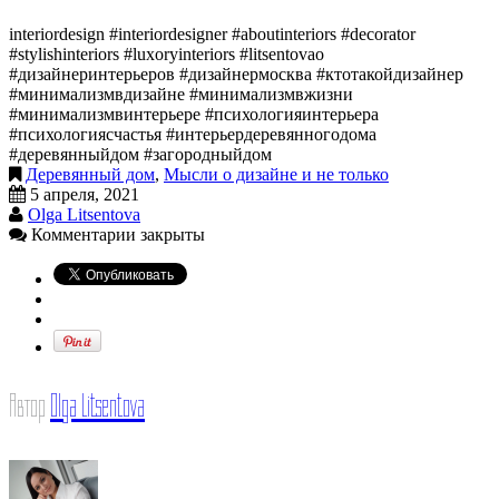
interiordesign #interiordesigner #aboutinteriors #decorator
#stylishinteriors #luxoryinteriors #litsentovao
#дизайнеринтерьеров #дизайнермосква #ктотакойдизайнер
#минимализмвдизайне #минимализмвжизни
#минимализмвинтерьере #психологияинтерьера
#психологиясчастья #интерьердеревянногодома
#деревянныйдом #загородныйдом
Деревянный дом
,
Мысли о дизайне и не только
5 апреля, 2021
Olga Litsentova
Комментарии закрыты
Автор
Olga Litsentova